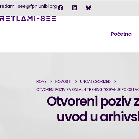
retlami-see@fpn.unibl.org
Početna
HOME
NOVOSTI
UNCATEGORIZED
OTVORENI POZIV ZA ONLAJN TRENING “KOPANJE PO OSTA
Otvoreni poziv 
uvod u arhivs