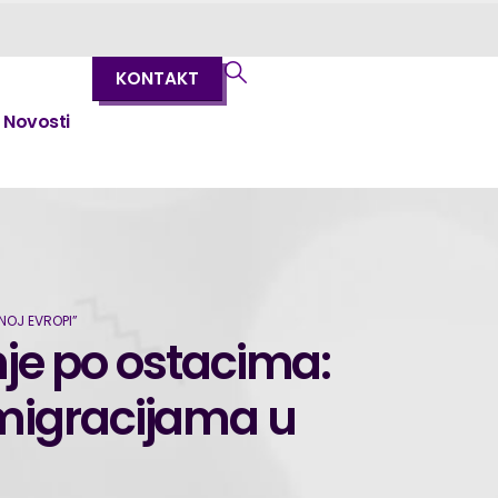
KONTAKT
Novosti
NOJ EVROPI”
nje po ostacima:
 migracijama u