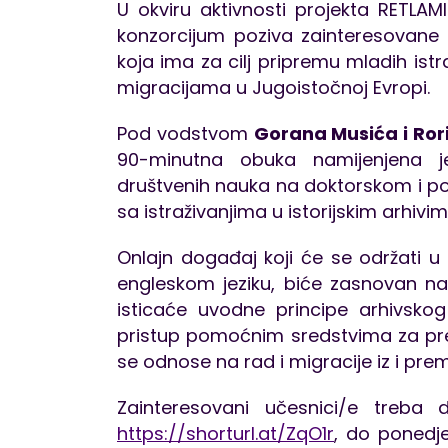
U okviru aktivnosti projekta RETLAMI
konzorcijum poziva zainteresovane 
koja ima za cilj pripremu mladih istr
migracijama u Jugoistočnoj Evropi.
Pod vodstvom
Gorana Musića i Rori
90-minutna obuka namijenjena je
društvenih nauka na doktorskom i po
sa istraživanjima u istorijskim arhivim
Onlajn događaj koji će se održati u
engleskom jeziku, biće zasnovan na
isticaće uvodne principe arhivskog i
pristup pomoćnim sredstvima za pretr
se odnose na rad i migracije iz i pre
Zainteresovani učesnici/e treba 
https://shorturl.at/ZqO1r
, do ponedje