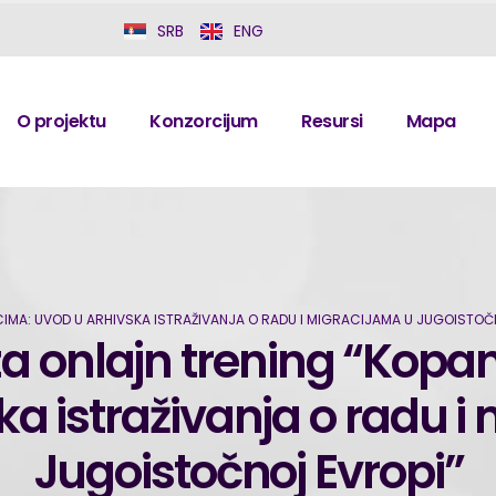
SRB
ENG
O projektu
Konzorcijum
Resursi
Mapa
CIMA: UVOD U ARHIVSKA ISTRAŽIVANJA O RADU I MIGRACIJAMA U JUGOISTOČ
za onlajn trening “Kopa
ka istraživanja o radu i
Jugoistočnoj Evropi”