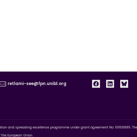
retlami-see@fpn.unibl.org
pation and spreading excellence programme under grant agreement No. 101158885. The c
of the European Union.