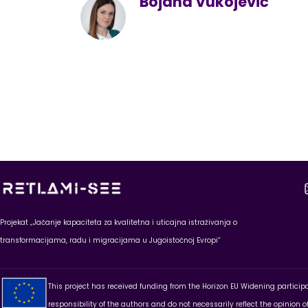
Bojana Vukojević
Projekat „Jačanje kapaciteta za kvalitetna i uticajna istraživanja o
transformacijama, radu i migracijama u Jugoistočnoj Evropi“
This project has received funding from the Horizon EU Widening partici
responsibility of the authors and do not necessarily reflect the opinion 