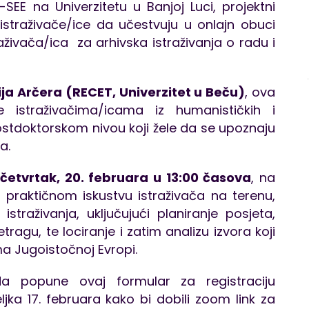
-SEE na Univerzitetu u Banjoj Luci, projektni
istraživače/ice da učestvuju u onlajn obuci
aživača/ica za arhivska istraživanja o radu i
ja Arčera (RECET, Univerzitet u Beču)
, ova
 istraživačima/icama iz humanističkih i
stdoktorskom nivou koji žele da se upoznaju
a.
četvrtak, 20. februara u 13:00 časova
, na
 praktičnom iskustvu istraživača na terenu,
straživanja, uključujući planiranje posjeta,
agu, te lociranje i zatim analizu izvora koji
ma Jugoistočnoj Evropi.
da popune ovaj formular za registraciju
ljka 17. februara kako bi dobili zoom link za